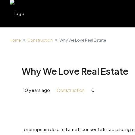
Home
Construction
Why We Love Real Estate
Why We Love Real Estate
10 years ago
Construction
0
Lorem ipsum dolor sit amet, consectetur adipiscing el