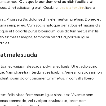
ccumsan nec.
Quisque bibendum orci ac nibh facilisis
, at
sus. Ut et adipiscing erat. Curabitur
this is a text link
libero
in at. Proin sagittis dolor sed mi elementum pretium. Donec et
 urna semper eu. Cum sociis natoque penatibus et magnis dis
stique elit lobortis purus bibendum, quis dictum metus mattis.
bitur massa magna, tempor in blandit id, porta in ligula.
din et.
is at malesuada
utpat eu varius malesuada, pulvinar eu ligula. Ut et adipiscing
ngue. Nam pharetra interdum vestibulum. Aenean gravida mi non
ncidunt, quam dolor condimentum metus, in convallis libero
reet felis, vitae fermentum ligula nibh ut ex. Vivamus sem
ecenas commodo, velit vel porta vulputate, lorem sem