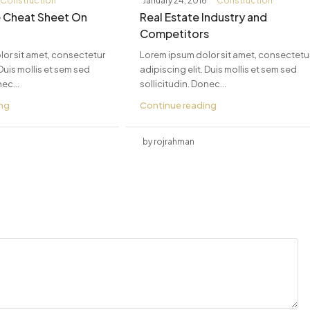
Construction
January 24, 2016
Construction
e Cheat Sheet On
Real Estate Industry and
Competitors
or sit amet, consectetur
Lorem ipsum dolor sit amet, consectetu
 Duis mollis et sem sed
adipiscing elit. Duis mollis et sem sed
ec...
sollicitudin. Donec...
ing
Continue reading
by rojrahman