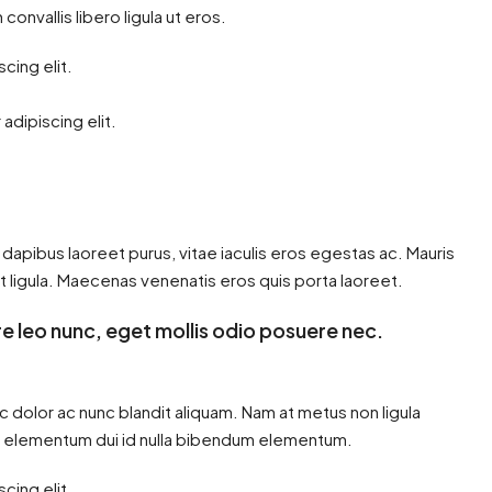
onvallis libero ligula ut eros.
cing elit.
adipiscing elit.
dapibus laoreet purus, vitae iaculis eros egestas ac. Mauris
t ligula. Maecenas venenatis eros quis porta laoreet.
e leo nunc, eget mollis odio posuere nec.
c dolor ac nunc blandit aliquam. Nam at metus non ligula
m elementum dui id nulla bibendum elementum.
cing elit.