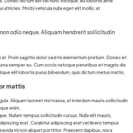
. Donec dictum elit vel nunc tristique, eu lobortis ante
ultricies. Morbi vehicula nulla eget elit mollis, at
 non odio neque. Aliquam hendrerit sollicitudin
in at. Proin sagittis dolor sed mi elementum pretium. Donec et
 urna semper eu. Cum sociis natoque penatibus et magnis dis
stique elit lobortis purus bibendum, quis dictum metus mattis.
or mattis
gula. Aliquam laoreet nisl massa, at interdum mauris sollicitudin
stique enim.
ngue. Nullam tempus sollicitudin cursus. Nulla elit mauris,
adipiscing erat. Curabitur adipiscing erat vel libero tempus
ida mi non aliquet porttitor. Praesent dapibus, nisi a