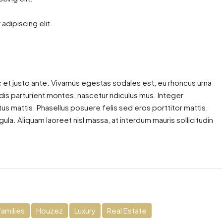
adipiscing elit.
 et justo ante. Vivamus egestas sodales est, eu rhoncus urna
s parturient montes, nascetur ridiculus mus. Integer
tus mattis. Phasellus posuere felis sed eros porttitor mattis.
gula. Aliquam laoreet nisl massa, at interdum mauris sollicitudin
amilies
Houzez
Luxury
Real Estate