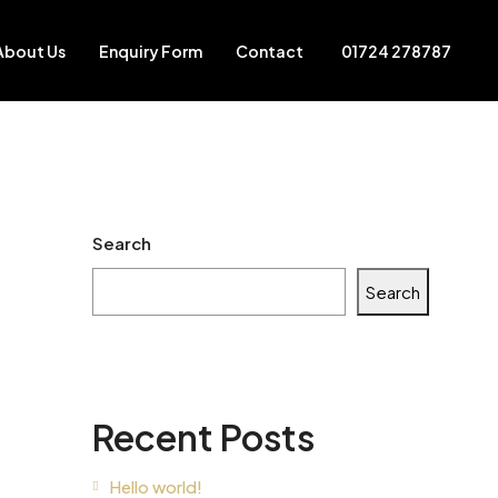
About Us
Enquiry Form
Contact
01724 278787
Search
Search
Recent Posts
Hello world!