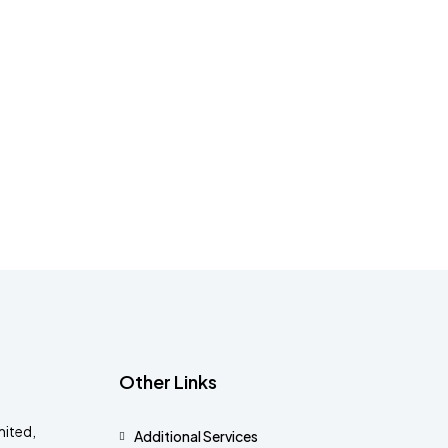
Other Links
ited,
Additional Services​