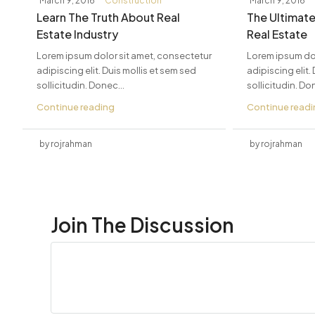
March 9, 2016
Construction
March 9, 2016
Learn The Truth About Real
The Ultimat
Estate Industry
Real Estate
Lorem ipsum dolor sit amet, consectetur
Lorem ipsum dol
adipiscing elit. Duis mollis et sem sed
adipiscing elit.
sollicitudin. Donec...
sollicitudin. Don
Continue reading
Continue read
by rojrahman
by rojrahman
Join The Discussion