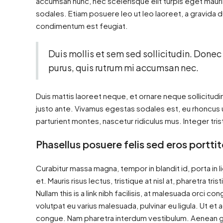
accumsan nunc, nec scelerisque elit turpis eget mauris
sodales. Etiam posuere leo ut leo laoreet, a gravida dui 
condimentum est feugiat.
Duis mollis et sem sed sollicitudin. Donec
purus, quis rutrum mi accumsan nec.
Duis mattis laoreet neque, et ornare neque sollicitud
justo ante. Vivamus egestas sodales est, eu rhoncus
parturient montes, nascetur ridiculus mus. Integer tri
Phasellus posuere felis sed eros porttit
Curabitur massa magna, tempor in blandit id, porta in li
et. Mauris risus lectus, tristique at nisl at, pharetra tri
Nullam this is a link nibh facilisis, at malesuada orci co
volutpat eu varius malesuada, pulvinar eu ligula. Ut et 
congue. Nam pharetra interdum vestibulum. Aenean grav