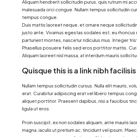
Aliquam hendrerit sollicitudin purus, quis rutrum mi a
malesuada orci congue. Nullam tempus sollicitudin cur
tempus congue.
Duis mattis laoreet neque, et ornare neque sollicitud
justo ante. Vivamus egestas sodales est, eu rhoncus
parturient montes, nascetur ridiculus mus. Integer tri
Phasellus posuere felis sed eros porttitor mattis. Cura
Aliquam laoreet nisl massa, at interdum mauris sollicitu
Quisque this is a link nibh facilis
Nullam tempus sollicitudin cursus. Nulla elit mauris, vol
erat. Curabitur adipiscing erat vel libero tempus co
aliquet porttitor. Praesent dapibus, nisi a faucibus ti
ligula ut eros.
Proin suscipit, ex non sodales aliquam, ante mauris lao
magna, iaculis ut pretium ac, tincidunt vel ipsum. Ma